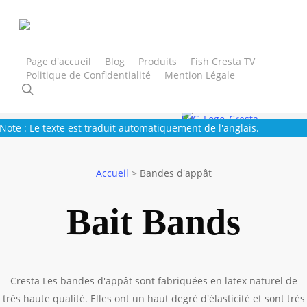
Aller
au
contenu
principal
Page d'accueil
Blog
Produits
Fish Cresta TV
Politique de Confidentialité
Mention Légale
Freestyle
Cresta
Trout Master
SPRO
Gamakatsu
recherche
Note : Le texte est traduit automatiquement de l'anglais.
Accueil
>
Bandes d'appât
Bait Bands
Cresta Les bandes d'appât sont fabriquées en latex naturel de
très haute qualité. Elles ont un haut degré d'élasticité et sont très