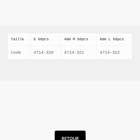
Taille
S 50pcs
4mm M 50pcs
6mm L 50pcs
Code
4714-320
4714-321
4714-322
RETOUR