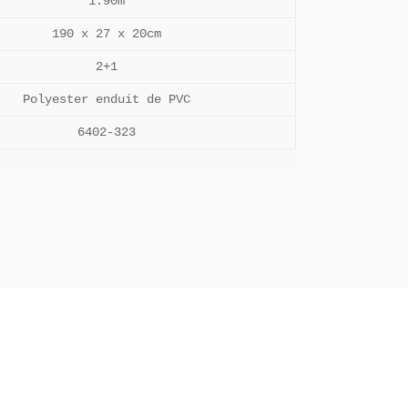
1.90m
190 x 27 x 20cm
2+1
Polyester enduit de PVC
6402-323