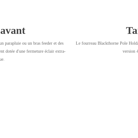
 avant
Tai
un parapluie ou un bras feeder et des
Le fourreau Blackthorne Pole Holda
nt dotée d'une fermeture éclair extra-
version 4
ue.