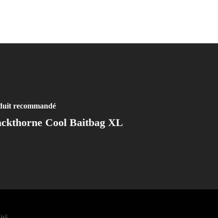
duit recommandé
ackthorne Cool Baitbag XL
ité