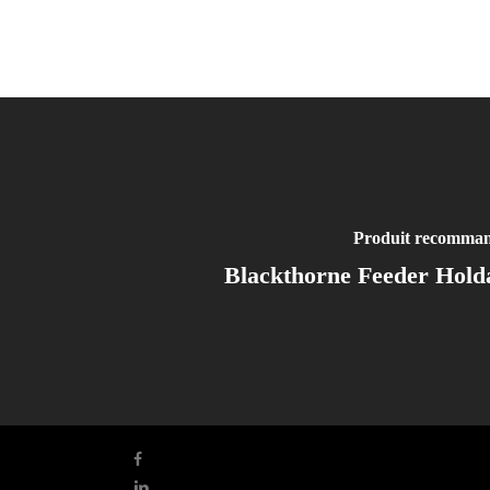
Produit recomma
Blackthorne Feeder Holda
facebook
linkedin