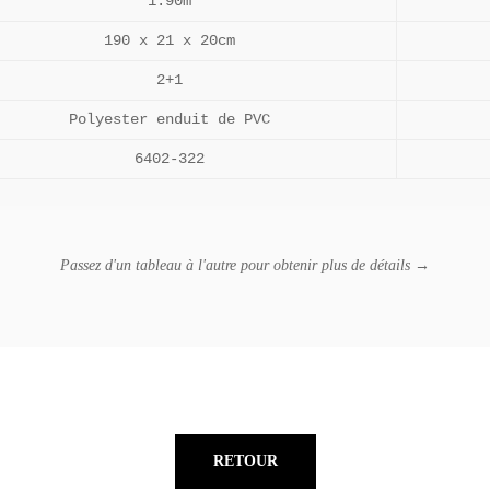
1.90m
190 x 21 x 20cm
2+1
Polyester enduit de PVC
6402-322
Passez d'un tableau à l'autre pour obtenir plus de détails →
RETOUR