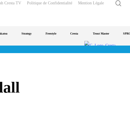
rec
sh Cresta TV
Politique de Confidentialité
Mention Légale
u
Strategy
Freestyle
Cresta
Trout Master
SPRO
all