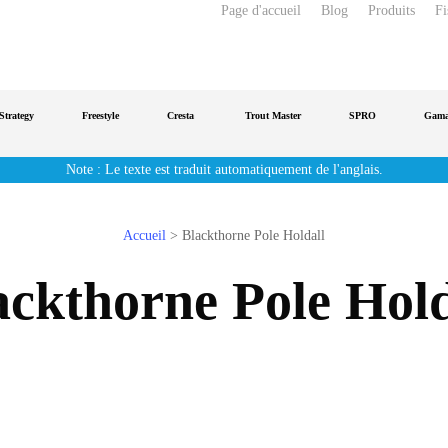
Page d'accueil
Blog
Produits
Fi
gy
Freestyle
Cresta
Trout Master
SPRO
Gamakats
Note : Le texte est traduit automatiquement de l'anglais.
Accueil
>
Blackthorne Pole Holdall
ackthorne Pole Hold