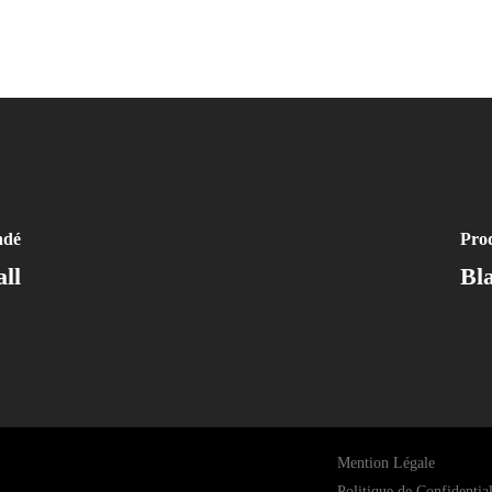
ndé
Pro
ll
Bl
Mention Légale
Politique de Confidential