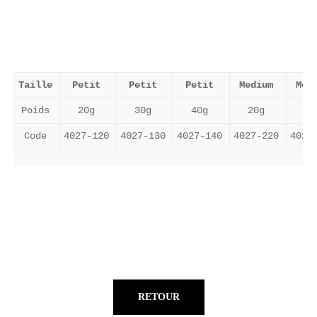
Taille
Petit
Petit
Petit
Medium
Med
Poids
20g
30g
40g
20g
30
Code
4027-120
4027-130
4027-140
4027-220
4027
RETOUR