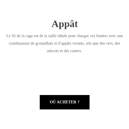
Appât
Le fil de la cage est de la taille idéale pour charger ces feeders avec une
combinaison de groundbait et d'appâts vivants, tels que des vers, des
asticots et des casters.
OÙ ACHETER ?