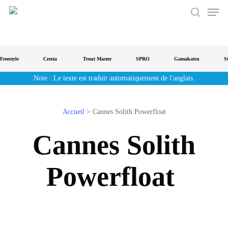
Men
Aller
au
recherche
contenu
principal
estyle
Cresta
Trout Master
SPRO
Gamakatsu
Stra
Note : Le texte est traduit automatiquement de l'anglais.
Accueil
>
Cannes Solith Powerfloat
Cannes Solith
Powerfloat