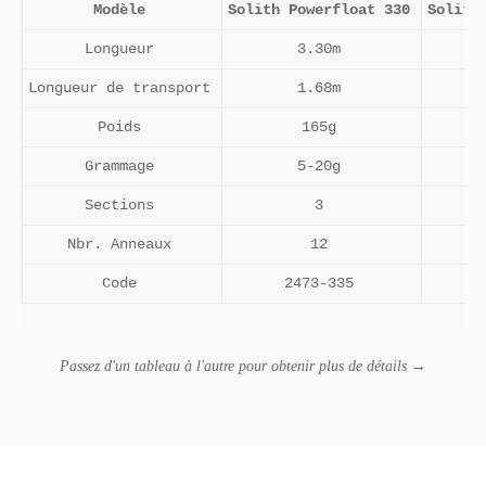
Modèle
Solith Powerfloat 330
Solith
Longueur
3.30m
Longueur de transport
1.68m
Poids
165g
Grammage
5-20g
Sections
3
Nbr. Anneaux
12
Code
2473-335
Passez d'un tableau à l'autre pour obtenir plus de détails →