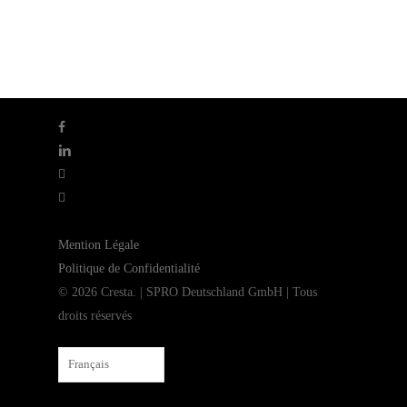
facebook
linkedin
youtube
instagram
Mention Légale
Politique de Confidentialité
© 2026 Cresta. | SPRO Deutschland GmbH | Tous
droits réservés
Français