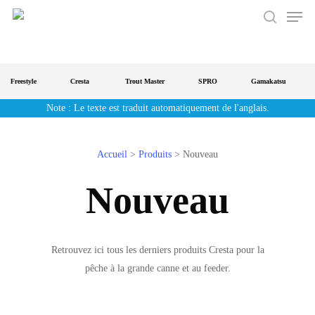
Men
Aller
au
recherche
contenu
principal
Freestyle
Cresta
Trout Master
SPRO
Gamakatsu
Note : Le texte est traduit automatiquement de l'anglais.
Accueil
>
Produits
>
Nouveau
Nouveau
Retrouvez ici tous les derniers produits Cresta pour la
pêche à la grande canne et au feeder.