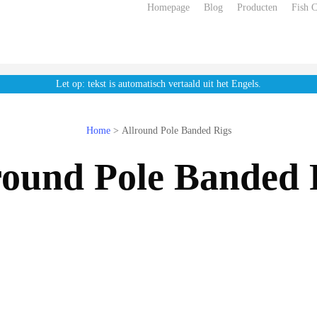
Homepage
Blog
Producten
Fish 
Let op: tekst is automatisch vertaald uit het Engels.
Home
>
Allround Pole Banded Rigs
round Pole Banded 