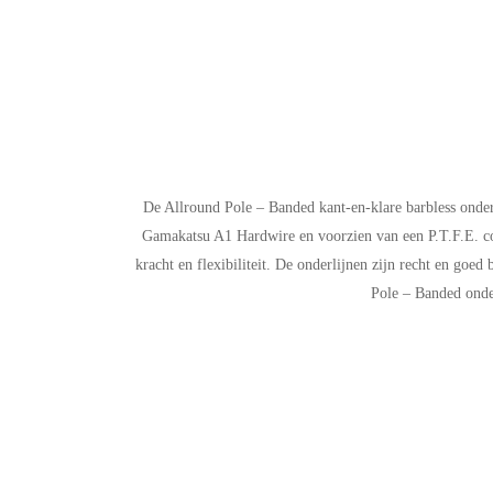
De Allround Pole – Banded kant-en-klare barbless onde
Gamakatsu A1 Hardwire en voorzien van een P.T.F.E. coa
kracht en flexibiliteit. De onderlijnen zijn recht en goe
Pole – Banded onder