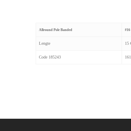
Allround Pole Banded
#16
Lengte
15
Code 185243
161