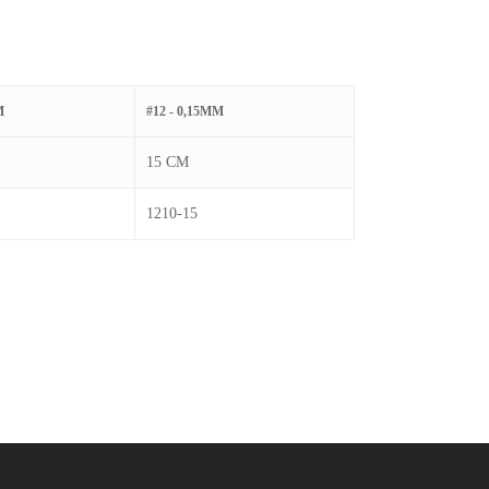
M
#12 - 0,15MM
15 CM
1210-15