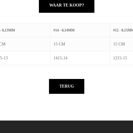
WAAR TE KOOP?
 - 0,13MM
#14 - 0,14MM
#12 - 0,15M
 CM
15 CM
15 CM
5-13
1415-14
1215-15
TERUG