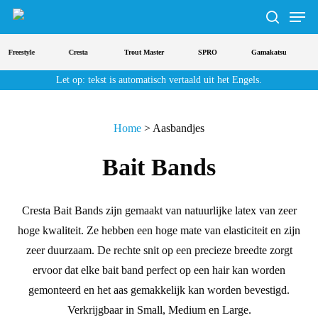
Men
Doorgaan
naar
zoeken
de
Freestyle
Cresta
Trout Master
SPRO
Gamakatsu
hoofdinhoud
Let op: tekst is automatisch vertaald uit het Engels.
Home
>
Aasbandjes
Bait Bands
Cresta Bait Bands zijn gemaakt van natuurlijke latex van zeer
hoge kwaliteit. Ze hebben een hoge mate van elasticiteit en zijn
zeer duurzaam. De rechte snit op een precieze breedte zorgt
ervoor dat elke bait band perfect op een hair kan worden
gemonteerd en het aas gemakkelijk kan worden bevestigd.
Verkrijgbaar in Small, Medium en Large.