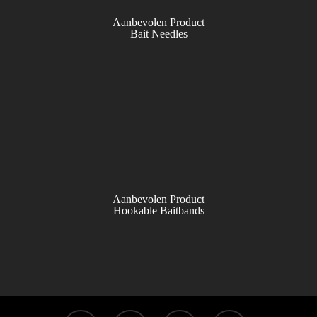
Aanbevolen Product
Bait Needles
Aanbevolen Product
Hookable Baitbands
facebook
linkedin
youtube
instagram