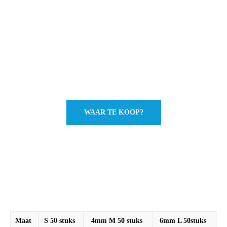
WAAR TE KOOP?
Maat
S 50 stuks
4mm M 50 stuks
6mm L 50stuks