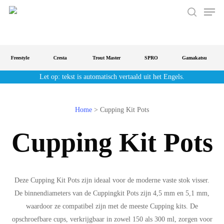
Men
Doorgaan
naar
zoeken
de
hoofdinhoud
Freestyle
Cresta
Trout Master
SPRO
Gamakatsu
Let op: tekst is automatisch vertaald uit het Engels.
Home
>
Cupping Kit Pots
Cupping Kit Pots
Deze Cupping Kit Pots zijn ideaal voor de moderne vaste stok visser.
De binnendiameters van de Cuppingkit Pots zijn 4,5 mm en 5,1 mm,
waardoor ze compatibel zijn met de meeste Cupping kits. De
opschroefbare cups, verkrijgbaar in zowel 150 als 300 ml, zorgen voor