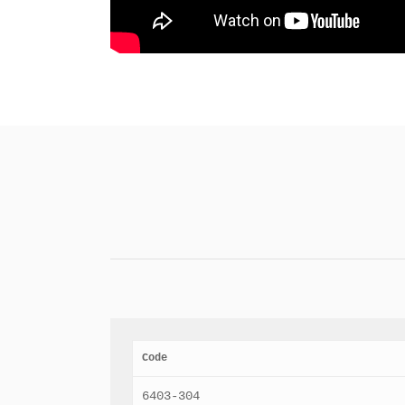
Code
6403-304