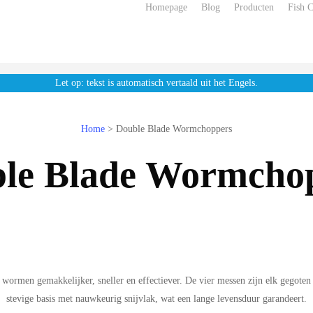
Homepage
Blog
Producten
Fish 
Let op: tekst is automatisch vertaald uit het Engels.
Home
>
Double Blade Wormchoppers
le Blade Wormcho
men gemakkelijker, sneller en effectiever. De vier messen zijn elk gegoten i
stevige basis met nauwkeurig snijvlak, wat een lange levensduur garandeert.