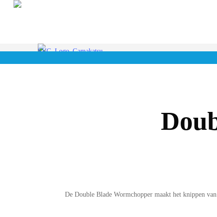
Doorgaan
naar
de
hoofdinhoud
Doub
De Double Blade Wormchopper maakt het knippen van wor