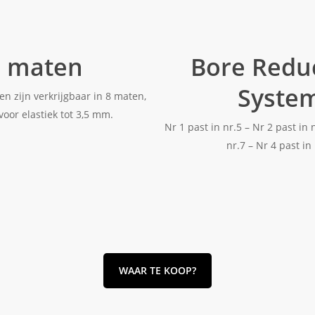
8 maten
Bore Redu
Syste
n zijn verkrijgbaar in 8 maten,
voor elastiek tot 3,5 mm.
Nr 1 past in nr.5 – Nr 2 past in 
nr.7 – Nr 4 past in
WAAR TE KOOP?