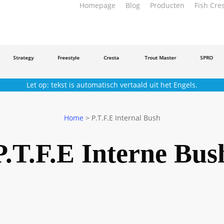
Homepage
Blog
Producten
Fish Cre
Strategy
Freestyle
Cresta
Trout Master
SPRO
Let op: tekst is automatisch vertaald uit het Engels.
Home
>
P.T.F.E Internal Bush
P.T.F.E Interne Bus