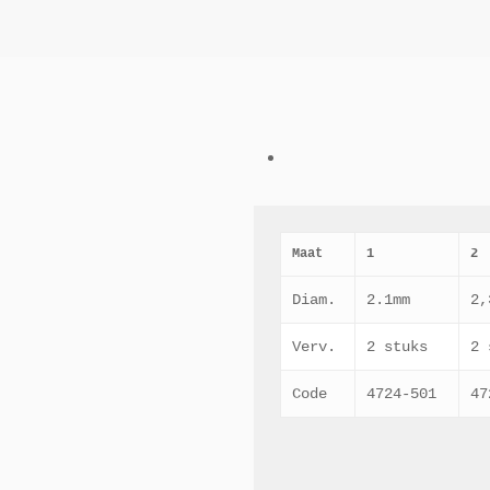
Maat
1
2
Diam.
2.1mm
2,
Verv.
2 stuks
2 
Code
4724-501
47