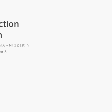
ction
m
nr.6 – Nr 3 past in
 nr.8