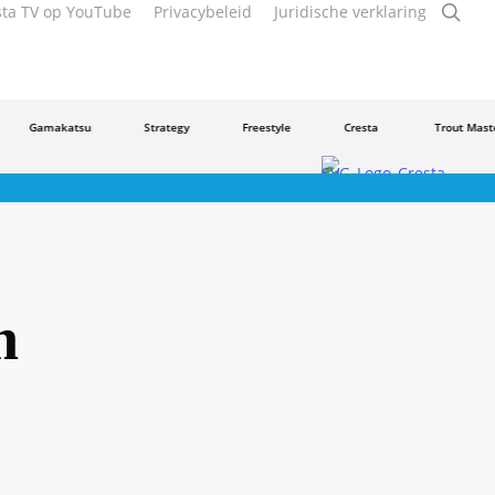
zoe
sta TV op YouTube
Privacybeleid
Juridische verklaring
Gamakatsu
Strategy
Freestyle
Cresta
Trout Master
h