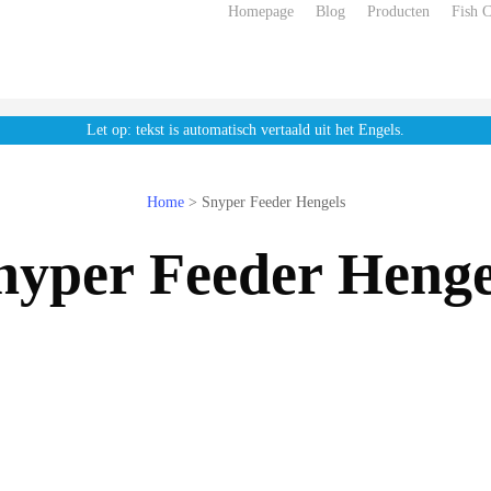
Homepage
Blog
Producten
Fish 
Let op: tekst is automatisch vertaald uit het Engels.
Home
>
Snyper Feeder Hengels
nyper Feeder Henge