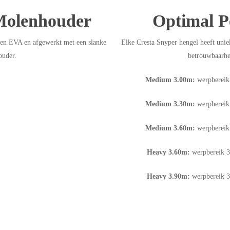
Molenhouder
Optimal P
en EVA en afgewerkt met een slanke
Elke Cresta Snyper hengel heeft uni
uder.
betrouwbaarhe
Medium 3.00m:
werpbereik
Medium 3.30m:
werpbereik
Medium 3.60m:
werpbereik
Heavy 3.60m:
werpbereik 3
Heavy 3.90m:
werpbereik 3