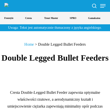
Men
Przejdź
do
wyszuki
głównej
Freestyle
Cresta
Trout Master
SPRO
Gamakatsu
treści
Uwaga: Tekst jest automatycznie tłumaczony z języka angielskiego.
Home
>
Double Legged Bullet Feeders
Double Legged Bullet Feeders
Cresta Double-Legged Bullet Feeder zapewnia optymalne
właściwości rzutowe, a aerodynamiczny kształt i
umiejscowienie ciężarka zapewniają minimalny opór podczas