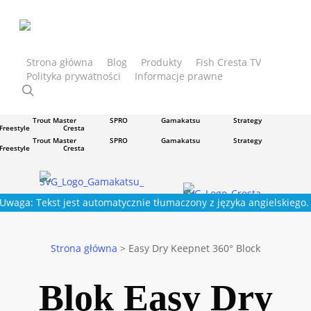
Przejdź
do
głównej
treści
Strona główna
Blog
Produkty
Fish Cresta TV
Polityka prywatności
Informacje prawne
Trout Master
SPRO
Gamakatsu
Strategy
wyszukiwanie
Freestyle
Cresta
Trout Master
SPRO
Gamakatsu
Strategy
Freestyle
Cresta
Trout Master
SPRO
Gamakatsu
Strategy
Freestyle
Cresta
Trout Master
SPRO
Gamakatsu
Strategy
Freestyle
Cresta
Uwaga: Tekst jest automatycznie tłumaczony z języka angielskiego.
Strona główna
>
Easy Dry Keepnet 360° Block
Blok Easy Dry