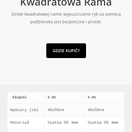
Kwadratowa Rama
Dzięki kwadratowej ramie wypuszczanie ryb za pomocą
podbieraka jest bezpieczne i proste.
GDZIE KUPIĆ?
 Długość
3.0m
4.0m
Wymiary (cm)
40x50cm
40x50cm
Materiał
Siatka PE 4mm
Siatka PE 4mm