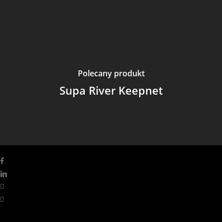
Polecany produkt
Supa River Keepnet
facebook
linkedin
youtube
instagram