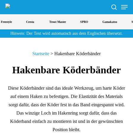
Men
Zum
Hauptinhalt
Suche
springen
Freestyle
Cresta
Trout Master
SPRO
Gamakatsu
St
Hinweis: Der Text wird automatisch aus dem Englischen übersetzt.
Startseite
>
Hakenbare Köderbänder
Hakenbare Köderbänder
Diese Köderbänder sind das ideale Werkzeug, um harte Köder
auf einem Haken zu befestigen. Die Elastizität des Materials
sorgt dafür, dass der Köder fest in das Band eingespannt wird.
Das winzige Loch im Hakenring sorgt dafür, dass das
Köderband einfach zu montieren ist und in der gewünschten
Position bleibt.