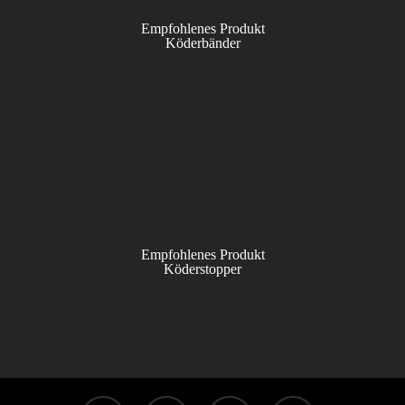
Empfohlenes Produkt
Köderbänder
Empfohlenes Produkt
Köderstopper
facebook
linkedin
youtube
instagram