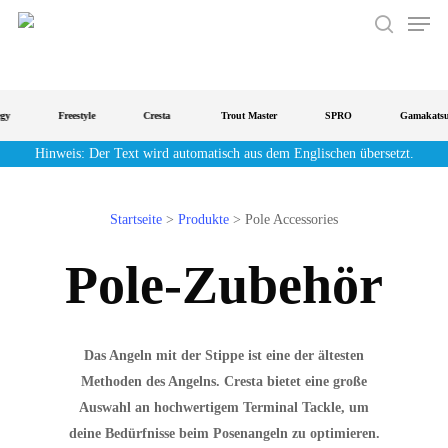
Men
Zum
Hauptinhalt
Suche
springen
gy
Freestyle
Cresta
Trout Master
SPRO
Gamakatsu
Hinweis: Der Text wird automatisch aus dem Englischen übersetzt.
Startseite
>
Produkte
>
Pole Accessories
Pole-Zubehör
Das Angeln mit der Stippe ist eine der ältesten
Methoden des Angelns. Cresta bietet eine große
Auswahl an hochwertigem Terminal Tackle, um
deine Bedürfnisse beim Posenangeln zu optimieren.